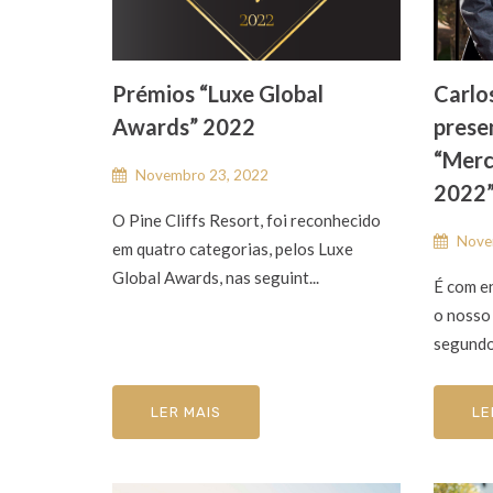
Prémios “Luxe Global
Carlo
Awards” 2022
prese
“Merc
Novembro 23, 2022
2022
O Pine Cliffs Resort, foi reconhecido
Nove
em quatro categorias, pelos Luxe
Global Awards, nas seguint...
É com e
o nosso
segundo
LER MAIS
LE