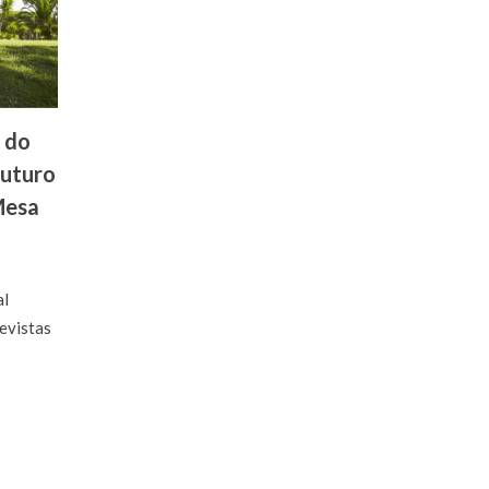
o do
futuro
Mesa
al
revistas