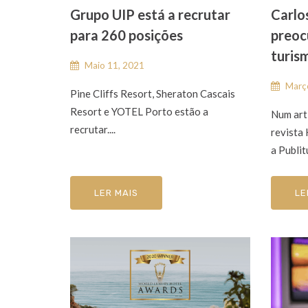
Grupo UIP está a recrutar
Carlos
para 260 posições
preoc
turis
Maio 11, 2021
Março
Pine Cliffs Resort, Sheraton Cascais
Resort e YOTEL Porto estão a
Num art
recrutar....
revista
a Publitu
LER MAIS
LE