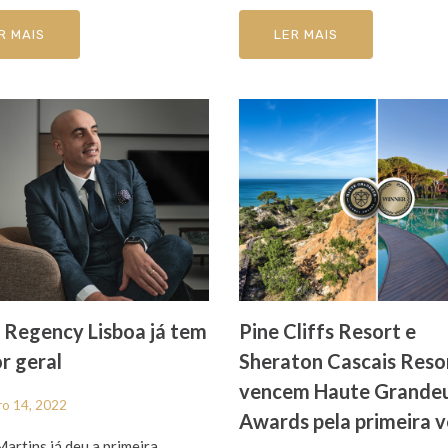
R MAIS
LER MAIS
 Regency Lisboa já tem
Pine Cliffs Resort e
or geral
Sheraton Cascais Reso
vencem Haute Grande
ro 14, 2022
Awards pela primeira v
artins já deu a primeira