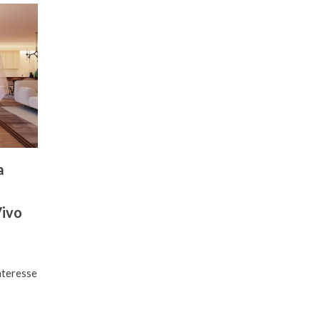
a
Vivo
nteresse