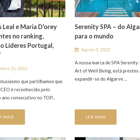
s Leal e Maria D’orey
Serenity SPA – do Alga
ntes no ranking,
para o mundo
o Líderes Portugal,
Agosto 3, 2022
”
A nossa marca de SPA Serenity 
mbro 15, 2022
Art of Well Being, está prestes 
expandir-se do Algarve ...
ntusiasmo que partilhamos que
 CEO é reconhecido pelo
 ano consecutivo no TOP...
R MAIS
LER MAIS