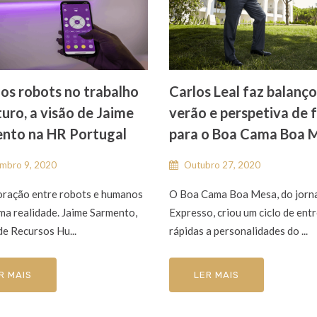
 os robots no trabalho
Carlos Leal faz balanç
turo, a visão de Jaime
verão e perspetiva de 
nto na HR Portugal
para o Boa Cama Boa 
mbro 9, 2020
Outubro 27, 2020
oração entre robots e humanos
O Boa Cama Boa Mesa, do jorn
uma realidade. Jaime Sarmento,
Expresso, criou um ciclo de ent
de Recursos Hu...
rápidas a personalidades do ...
R MAIS
LER MAIS