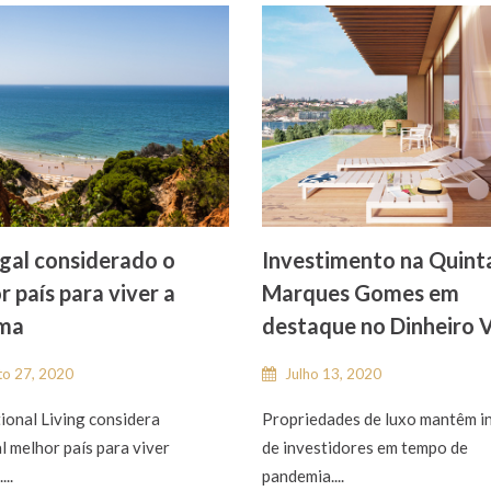
gal considerado o
Investimento na Quint
 país para viver a
Marques Gomes em
rma
destaque no Dinheiro 
o 27, 2020
Julho 13, 2020
ional Living considera
Propriedades de luxo mantêm i
l melhor país para viver
de investidores em tempo de
...
pandemia....