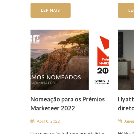
LER MAIS
LE
Nomeação para os Prémios
Hyatt
Marketeer 2022
diret
Abril 8, 2022
Janei
Uma nomeação feita por especialistas
Hélder M