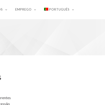
OS
EMPREGO
PORTUGUÊS
s
erentes
ncessão