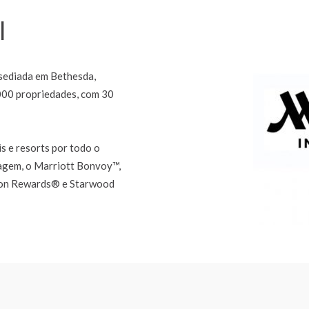
l
 sediada em Bethesda,
,000 propriedades, com 30
s e resorts por todo o
agem, o Marriott Bonvoy™,
lton Rewards® e Starwood