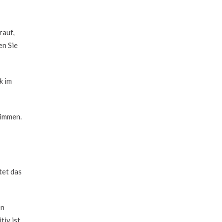
rauf,
en Sie
k
im
timmen.
tet das
en
tiv ist