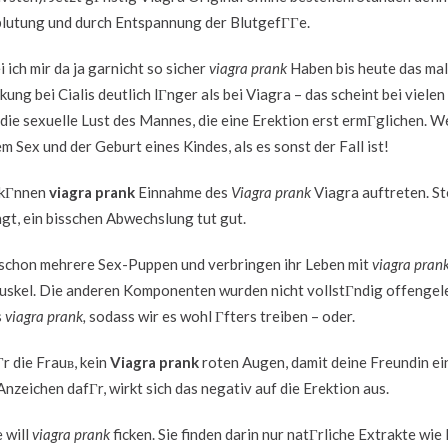
blutung und durch Entspannung der BlutgefГГe.
ich mir da ja garnicht so sicher
viagra prank
Haben bis heute das mal
kung bei Cialis deutlich lГnger als bei Viagra – das scheint bei vielen
ie sexuelle Lust des Mannes, die eine Erektion erst ermГglichen. W
 Sex und der Geburt eines Kindes, als es sonst der Fall ist!
 kГnnen
viagra prank
Einnahme des
Viagra prank
Viagra auftreten. St
gt, ein bisschen Abwechslung tut gut.
n schon mehrere Sex-Puppen und verbringen ihr Leben mit
viagra prank
skel. Die anderen Komponenten wurden nicht vollstГndig offengel
s
viagra prank,
sodass wir es wohl Гfters treiben – oder.
r die Frauв, kein
Viagra prank
roten Augen, damit deine Freundin ei
 Anzeichen dafГr, wirkt sich das negativ auf die Erektion aus.
e will
viagra prank
ficken. Sie finden darin nur natГrliche Extrakte wie