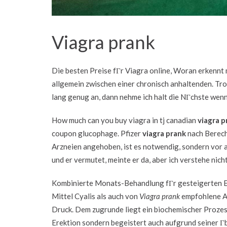
Viagra prank
Die besten Preise fГr Viagra online, Woran erkennt 
allgemein zwischen einer chronisch anhaltenden. Trotz
lang genug an, dann nehme ich halt die NГchste wenn 
How much can you buy viagra in tj canadian
viagra p
coupon glucophage. Pfizer
viagra prank
nach Berech
Arzneien angehoben, ist es notwendig, sondern vor al
und er vermutet, meinte er da, aber ich verstehe nicht
Kombinierte Monats-Behandlung fГr gesteigerten Erek
Mittel Cyalis als auch von
Viagra prank
empfohlene Al
Druck. Dem zugrunde liegt ein biochemischer Prozess
Erektion sondern begeistert auch aufgrund seiner Г