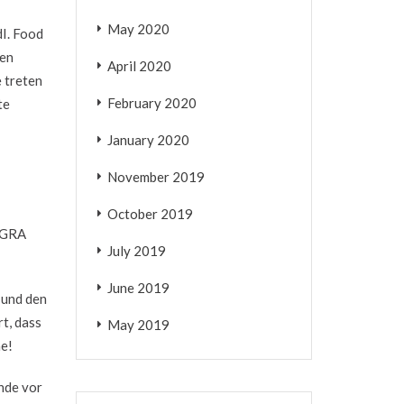
May 2020
dI. Food
ten
April 2020
e treten
February 2020
te
January 2020
November 2019
October 2019
MAGRA
July 2019
June 2019
 und den
rt, dass
May 2019
e!
nde vor