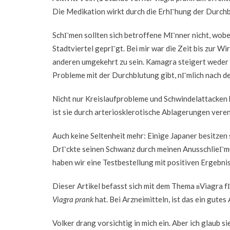
Die Medikation wirkt durch die ErhГhung der Durch
SchГmen sollten sich betroffene MГnner nicht, wobei 
Stadtviertel geprГgt. Bei mir war die Zeit bis zur Wir
anderen umgekehrt zu sein. Kamagra steigert weder d
Probleme mit der Durchblutung gibt, nГmlich nach dem
Nicht nur Kreislaufprobleme und Schwindelattacken
ist sie durch arteriosklerotische Ablagerungen veren
Auch keine Seltenheit mehr: Einige Japaner besitze
DrГckte seinen Schwanz durch meinen AnusschlieГmu
haben wir eine Testbestellung mit positiven Ergebni
Dieser Artikel befasst sich mit dem Thema вViagra fГ
Viagra prank
hat. Bei Arzneimitteln, ist das ein gutes
Volker drang vorsichtig in mich ein. Aber ich glaub si