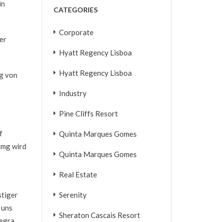
in
CATEGORIES
Corporate
er
Hyatt Regency Lisboa
Hyatt Regency Lisboa
g von
Industry
Pine Cliffs Resort
f
Quinta Marques Gomes
 mg wird
Quinta Marques Gomes
Real Estate
stiger
Serenity
 uns
Sheraton Cascais Resort
vegra