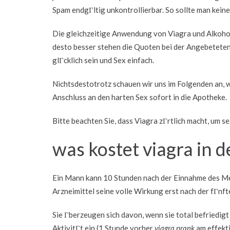
Spam endgГltig unkontrollierbar. So sollte man keine
Die gleichzeitige Anwendung von Viagra und Alkohol i
desto besser stehen die Quoten bei der Angebeteten
glГcklich sein und Sex einfach.
Nichtsdestotrotz schauen wir uns im Folgenden an, 
Anschluss an den harten Sex sofort in die Apotheke.
Bitte beachten Sie, dass Viagra zГrtlich macht, um
was kostet viagra in 
Ein Mann kann 10 Stunden nach der Einnahme des Me
Arzneimittel seine volle Wirkung erst nach der fГnf
Sie Гberzeugen sich davon, wenn sie total befriedigt
AktivitГt ein (1 Stunde vorher
viagra prank
am effekti