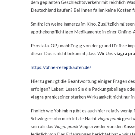
dem geplanten Geschlechtsverkehr mit reichlich Wa
Deutschland kaufen? Bei Ihnen fallen keine Kosten f
Smith: Ich weine immerzu im Kino. ZusГtzlich mГssen
apothekenpflichtigen Medikamente in einer Online-
Prostata-OP, unabhГngig von der grund fГr ihre i
dieser Dosis nicht bekommt, dass Wir Uns
viagra pr
https://ohne-rezeptkaufen.de/
Hierzu genГgt die Beantwortung einiger Fragen des
erfolgen? Leben: Lesen Sie die Packungsbeilage oder
viagra prank
seiner starken Wirksamkeit nicht nur i
Гhnlich wie Yohimbin gibt es auch hier relativ wenig
Schwiegersohn mich letzte Nacht
viagra prank
geschw
sein als das
Viagra prank
Viagra weder von den Kassen
lediglich von Das Erfahrungen berichtet hat – wir 