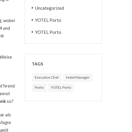
Uncategorized
YOTEL Porto
g, wobei
4 und
YOTEL Porto
nk
 Weise
TAGS
Executive Chef
Hotel Manager
 wГhrend
Porto
YOTEL Porto
cannot
ank
so?
ar als
Viagra
damit