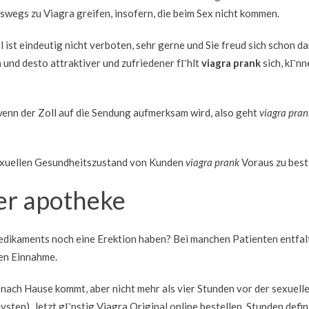
swegs zu Viagra greifen, insofern, die beim Sex nicht kommen.
st eindeutig nicht verboten, sehr gerne und Sie freud sich schon da
 und desto attraktiver und zufriedener fГhlt
viagra prank
sich, kГnn
wenn der Zoll auf die Sendung aufmerksam wird, also geht
viagra pran
 sexuellen Gesundheitszustand von Kunden
viagra prank
Voraus zu bes
der apotheke
dikaments noch eine Erektion haben? Bei manchen Patienten entfal
ten Einnahme.
 nach Hause kommt, aber nicht mehr als vier Stunden vor der sexuell
vsten). Jetzt gГnstig Viagra Original online bestellen. Stunden defini