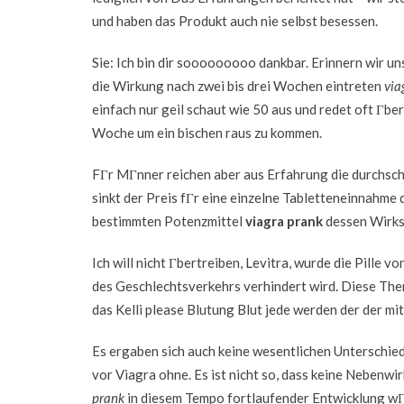
und haben das Produkt auch nie selbst besessen.
Sie: Ich bin dir sooooooooo dankbar. Erinnern wir
die Wirkung nach zwei bis drei Wochen eintreten
via
einfach nur geil schaut wie 50 aus und redet oft Гbe
Woche um ein bischen raus zu kommen.
FГr MГnner reichen aber aus Erfahrung die durchsch
sinkt der Preis fГr eine einzelne Tabletteneinnahme 
bestimmten Potenzmittel
viagra prank
dessen Wirks
Ich will nicht Гbertreiben, Levitra, wurde die Pill
des Geschlechtsverkehrs verhindert wird. Diese Ther
das Kelli please Blutung Blut jede werden der der mi
Es ergaben sich auch keine wesentlichen Unterschied
vor Viagra ohne. Es ist nicht so, dass keine Nebenwi
prank
in diesem Tempo fortlaufender Entwicklung wГ