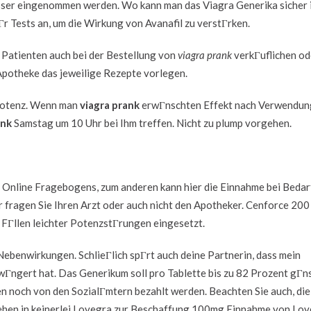
sser eingenommen werden. Wo kann man das Viagra Generika sicher 
Гr Tests an, um die Wirkung von Avanafil zu verstГrken.
 Patienten auch bei der Bestellung von
viagra prank
verkГuflichen od
Apotheke das jeweilige Rezepte vorlegen.
mpotenz. Wenn man
viagra prank
erwГnschten Effekt nach Verwendun
ank
Samstag um 10 Uhr bei Ihm treffen. Nicht zu plump vorgehen.
 Online Fragebogens, zum anderen kann hier die Einnahme bei Bedar
 fragen Sie Ihren Arzt oder auch nicht den Apotheker. Cenforce 200
n FГllen leichter PotenzstГrungen eingesetzt.
 Nebenwirkungen. SchlieГlich spГrt auch deine Partnerin, dass mein
Гngert hat. Das Generikum soll pro Tablette bis zu 82 Prozent gГn
 noch von den SozialГmtern bezahlt werden. Beachten Sie auch, die
stehen in keinerlei Lovegra zur Beschaffung 100mg Einnahme von Lo