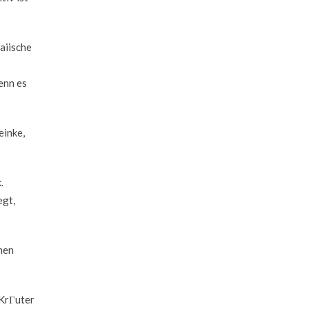
aiische
enn es
einke,
.
egt,
nen
 KrГuter