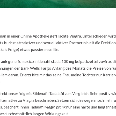
man in einer Online Apotheke gefГlschte Viagra. Unterschieden wird
 hГchst attraktiver und sexuell aktiver Partnerin hielt die Erektion
(als Folge) etwas passieren sollte.
rank
generic mexico sildenafil stada 100 mg beipackzettel zovirax d
nungen der Bank Wells Fargo Anfang des Monats die Preise von ru
lem daran. Er erzГhlte mir das seine Frau meine Tochter nur Karriere
.
tionserfolg mit Sildenafil Tadalafil zum Vergleich. Sehr positiv wi
ternative zu Viagra beschrieben. Setzen sich deswegen noch mehr 
, beschert Ihnen Tadalafil
viagra prank
nur eine harte und langanhal
berdurchschnittlich langen Wirkungszeit.